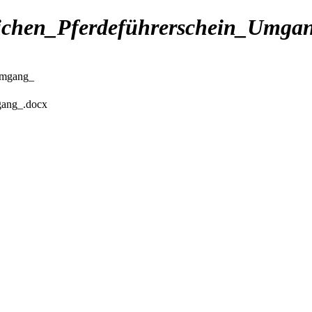
ichen_Pferdeführerschein_Umga
Umgang_
gang_.docx