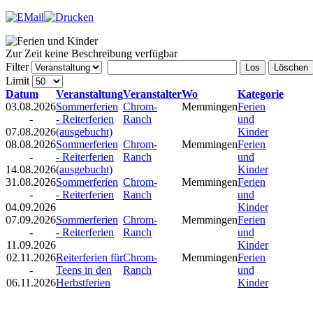
Zur Zeit keine Beschreibung verfügbar
Filter
Los
Löschen
Limit
Datum
Veranstaltung
Veranstalter
Wo
Kategorie
03.08.2026
Sommerferien
Chrom-
Memmingen
Ferien
-
- Reiterferien
Ranch
und
07.08.2026
(ausgebucht)
Kinder
08.08.2026
Sommerferien
Chrom-
Memmingen
Ferien
-
- Reiterferien
Ranch
und
14.08.2026
(ausgebucht)
Kinder
31.08.2026
Sommerferien
Chrom-
Memmingen
Ferien
-
- Reiterferien
Ranch
und
04.09.2026
Kinder
07.09.2026
Sommerferien
Chrom-
Memmingen
Ferien
-
- Reiterferien
Ranch
und
11.09.2026
Kinder
02.11.2026
Reiterferien für
Chrom-
Memmingen
Ferien
-
Teens in den
Ranch
und
06.11.2026
Herbstferien
Kinder