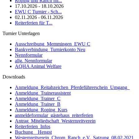
Roping und Ranch mi...
17.10.2026 - 18.10.2026
EWU C Turnier - Sch...
02.11.2026 - 06.11.2026
Reiterferien für T...
Turnier Unterlagen
Ausschreibung_Memmingen_EWU C
Bankverbindung_Turnierkonto Neu
Nennformular
allg. Nennformular
AQHA Animal Welfare
Downloads
Anmeldung_Reitabzeichen_Pferdeführerschein_Umgang_
Anmeldung_Trainerassistent
Anmeldung_Trainer_C
Anmeldung_Trainer_B
Anmeldung_Roping_Kurs
anmeldeformular_gästehaus_reiterferien
Antrag_Mitgliedschaft_Westernreitverein
Reiterferien_Infos
Buchung__Hengst
Westernreitverein_Chrom_Ranch_e.V._Satzung_08.02.2021