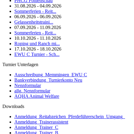
PHCG Fohlenschau
31.08.2026 - 04.09.2026
Sommerferien - Reit...
06.09.2026 - 06.09.2026
Gelassenheitstraini...
07.09.2026 - 11.09.2026
Sommerferien - Reit...
10.10.2026 - 11.10.2026
Roping und Ranch mi...
17.10.2026 - 18.10.2026
EWU C Turnier - Sch...
Turnier Unterlagen
Ausschreibung_Memmingen_EWU C
Bankverbindung_Turnierkonto Neu
Nennformular
allg. Nennformular
AQHA Animal Welfare
Downloads
Anmeldung_Reitabzeichen_Pferdeführerschein_Umgang_
Anmeldung_Trainerassistent
Anmeldung_Trainer_C
Anmeldung_Trainer_B