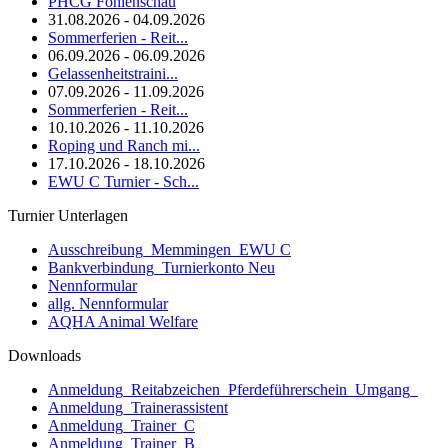
PHCG Fohlenschau
31.08.2026 - 04.09.2026
Sommerferien - Reit...
06.09.2026 - 06.09.2026
Gelassenheitstraini...
07.09.2026 - 11.09.2026
Sommerferien - Reit...
10.10.2026 - 11.10.2026
Roping und Ranch mi...
17.10.2026 - 18.10.2026
EWU C Turnier - Sch...
Turnier Unterlagen
Ausschreibung_Memmingen_EWU C
Bankverbindung_Turnierkonto Neu
Nennformular
allg. Nennformular
AQHA Animal Welfare
Downloads
Anmeldung_Reitabzeichen_Pferdeführerschein_Umgang_
Anmeldung_Trainerassistent
Anmeldung_Trainer_C
Anmeldung_Trainer_B